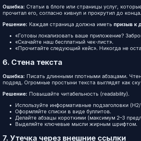
Ошибка:
Статьи в блоге или страницы услуг, которые
прочитал его, согласно кивнул и прокрутил до конца.
Решение:
Каждая страница должна иметь
призыв к д
«Готовы локализовать ваше приложение? Забро
«Скачайте наш бесплатный чек-лист».
«Прочитайте следующий кейс». Никогда не оста
6. Стена текста
Ошибка:
Писать длинными плотными абзацами. Чтение
подряд. Огромные простыни текста выглядят как ск
Решение:
Повышайте читабельность (readability).
Используйте информативные подзаголовки (H2/
Оформляйте списки в виде буллитов.
Делайте абзацы короткими (максимум 2–3 пред
Выделяйте ключевые мысли жирным шрифтом.
7. Утечка через внешние ссылки