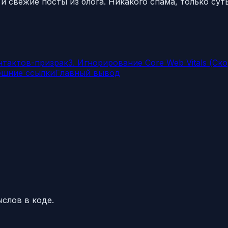
 свежие посты из блога. Никакого спама, только суть
нтактов-призрак
3. Игнорирование Core Web Vitals (Ск
нешние ссылки
Главный вывод
слов в коде.