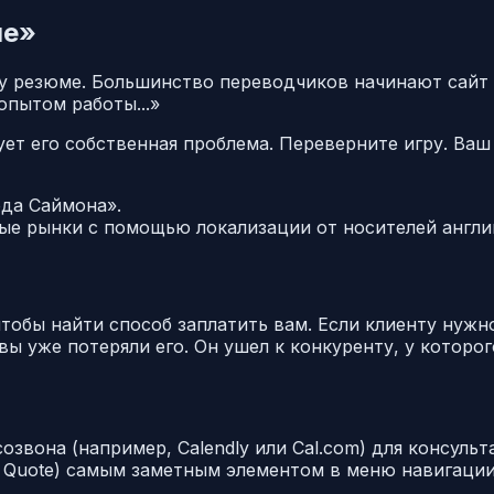
ме»
му резюме. Большинство переводчиков начинают сайт 
опытом работы...»
ует
его собственная проблема
. Переверните игру. Ваш
ода Саймона».
е рынки с помощью локализации от носителей англий
чтобы найти способ заплатить вам. Если клиенту нужн
вы уже потеряли его. Он ушел к конкуренту, у которог
звона (например, Calendly или Cal.com) для консульт
a Quote) самым заметным элементом в меню навигации